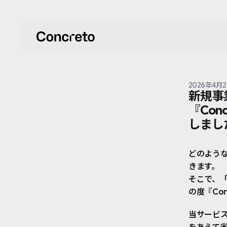
2026年4月
新規事
『Co
しまし
どのよう
きます。
そこで、
の度『Co
当サービ