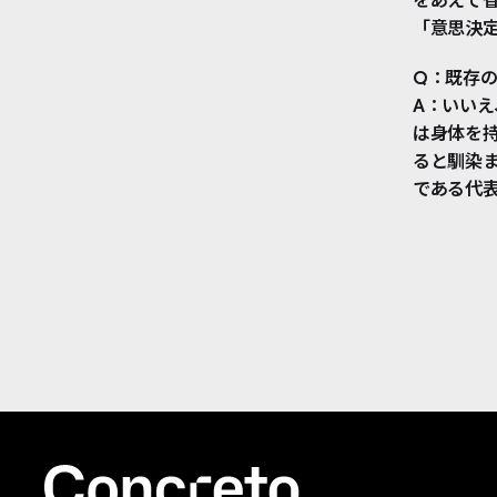
をあえて
「意思決
Q：既存の
A：いいえ
は身体を持
ると馴染ま
である代