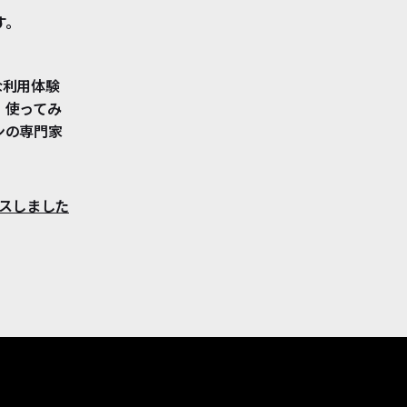
す。
な利用体験
、使ってみ
ンの専門家
ースしました