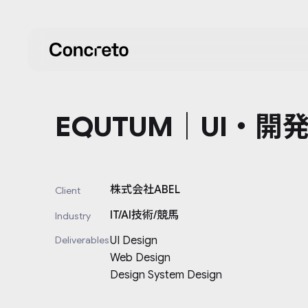
EQUTUM｜UI・
株式会社ABEL
Client
IT/AI技術/競馬
Industry
Deliverables
UI Design

Web Design

Design System Design